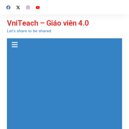
Chuyển
đến
phần
VniTeach – Giáo viên 4.0
nội
Let's share to be shared
dung