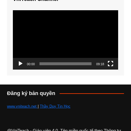
Trình
chơi
Video
00:00
09:18
Đăng ký bản quyền
www.vniteach.net
|
Thầy Duy Tin Học
@VniTeach - Giáo viên 4.0, Tên miền quốc tế theo Thông tư