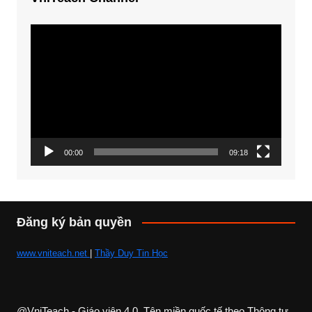
Trình
chơi
Video
00:00
09:18
Đăng ký bản quyền
www.vniteach.net
|
Thầy Duy Tin Học
@VniTeach - Giáo viên 4.0, Tên miền quốc tế theo Thông tư