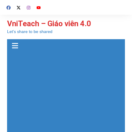
Chuyển
đến
phần
VniTeach – Giáo viên 4.0
nội
Let's share to be shared
dung