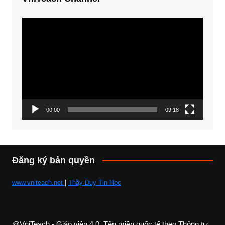
Trình
chơi
Video
00:00
09:18
Đăng ký bản quyền
www.vniteach.net
|
Thầy Duy Tin Học
@VniTeach - Giáo viên 4.0, Tên miền quốc tế theo Thông tư