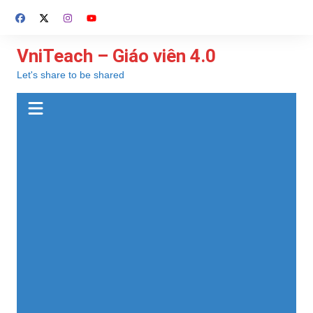
Chuyển
đến
phần
VniTeach – Giáo viên 4.0
nội
Let's share to be shared
dung