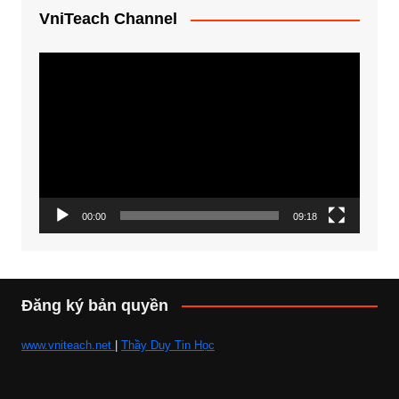
VniTeach Channel
Trình
chơi
Video
00:00
09:18
Đăng ký bản quyền
www.vniteach.net
|
Thầy Duy Tin Học