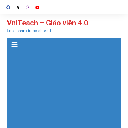
Chuyển
đến
phần
VniTeach – Giáo viên 4.0
nội
Let's share to be shared
dung