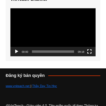
Trình
chơi
Video
00:00
09:18
Đăng ký bản quyền
www.vniteach.net
|
Thầy Duy Tin Học
@VniTeach - Giáo viên 4.0, Tên miền quốc tế theo Thông tư