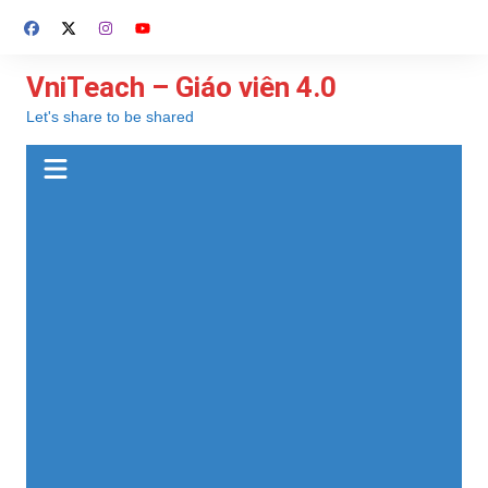
Chuyển
đến
phần
VniTeach – Giáo viên 4.0
nội
Let's share to be shared
dung