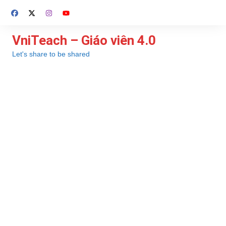
Chuyển
đến
phần
VniTeach – Giáo viên 4.0
nội
Let's share to be shared
dung