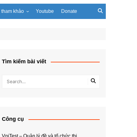
u tham khảo
Youtube
Donate
, giáo trình
Tài liệu về giải thuật
ơi PowerPoint
Tài liệu Python
ning
u LaTeX
Tìm kiếm bài viết
Công cụ
VniTest – Quản lý đề và tổ chức thi