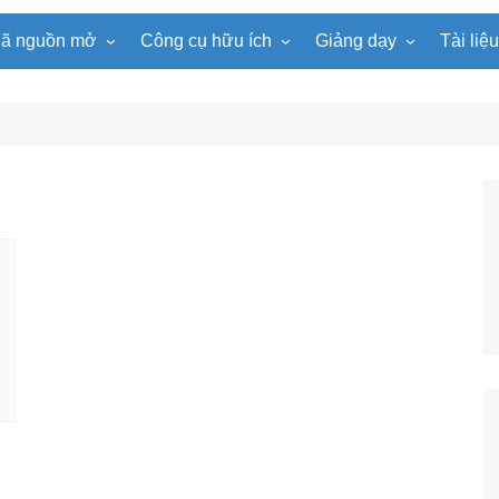
ã nguồn mở
Công cụ hữu ích
Giảng dạy
Tài liệ
WordPress
Microsoft Word
Tiện ích Đồng hồ
Tin học
Tài liệu
Joomla
Microsoft Excel
Lật mảnh ghép
Toán học
Trò ch
NukeViet
Microsoft PowerPoint
Trò chơi ô chữ
Ngữ văn
e-Lear
EduPortal
Game Quay số
Tiếng Anh
Tài liệ
Tìm ô chữ
Vật lí
tuyệt đẹp
Chọn tên ngẫu nhiên
Hóa học
Radio Online
Sinh học
Photoshop
Lịch sử
Địa lí
KHTN
Âm nhạc
Mĩ thuật