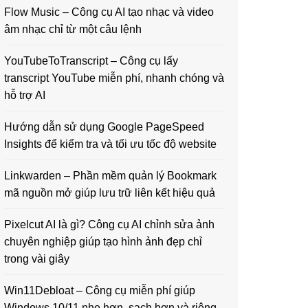
Flow Music – Công cụ AI tạo nhạc và video
âm nhạc chỉ từ một câu lệnh
YouTubeToTranscript – Công cụ lấy
transcript YouTube miễn phí, nhanh chóng và
hỗ trợ AI
Hướng dẫn sử dụng Google PageSpeed
Insights để kiểm tra và tối ưu tốc độ website
Linkwarden – Phần mềm quản lý Bookmark
mã nguồn mở giúp lưu trữ liên kết hiệu quả
Pixelcut AI là gì? Công cụ AI chỉnh sửa ảnh
chuyên nghiệp giúp tạo hình ảnh đẹp chỉ
trong vài giây
Win11Debloat – Công cụ miễn phí giúp
Windows 10/11 nhẹ hơn, sạch hơn và riêng