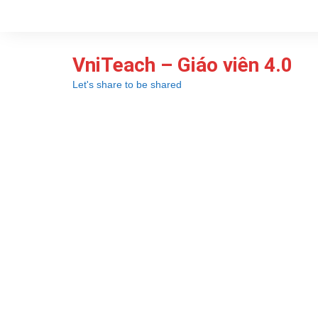
Chuyển
đến
phần
VniTeach – Giáo viên 4.0
nội
dung
Let's share to be shared