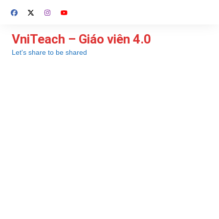
Chuyển
đến
phần
VniTeach – Giáo viên 4.0
nội
Let's share to be shared
dung