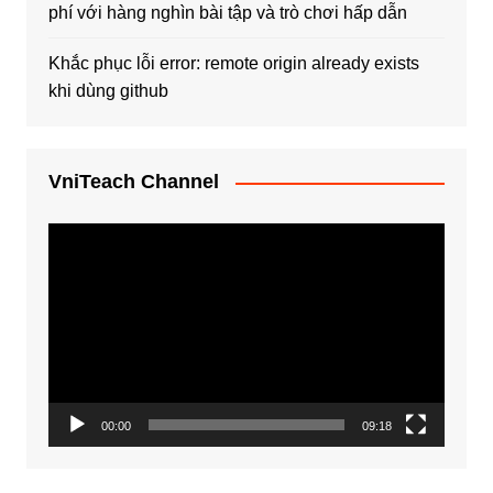
phí với hàng nghìn bài tập và trò chơi hấp dẫn
Khắc phục lỗi error: remote origin already exists
khi dùng github
VniTeach Channel
Trình
chơi
Video
00:00
09:18