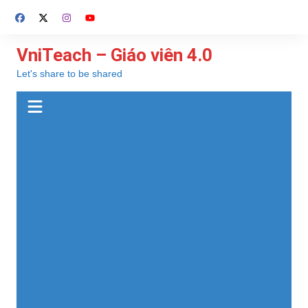
Chuyển
đến
phần
VniTeach – Giáo viên 4.0
nội
Let's share to be shared
dung