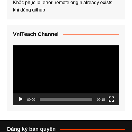
Khắc phục lỗi error: remote origin already exists
khi dùng github
VniTeach Channel
Trình
chơi
Video
00:00
09:18
Đăng ký bản quyền