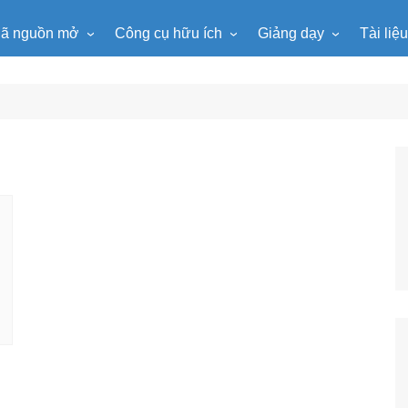
ã nguồn mở
Công cụ hữu ích
Giảng dạy
Tài liệ
WordPress
Microsoft Word
Tiện ích Đồng hồ
Tin học
Tài liệu
Joomla
Microsoft Excel
Lật mảnh ghép
Toán học
Trò ch
NukeViet
Microsoft PowerPoint
Trò chơi ô chữ
Ngữ văn
e-Lear
EduPortal
Game Quay số
Tiếng Anh
Tài liệ
Tìm ô chữ
Vật lí
tuyệt đẹp
Chọn tên ngẫu nhiên
Hóa học
Radio Online
Sinh học
Photoshop
Lịch sử
Địa lí
KHTN
Âm nhạc
Mĩ thuật