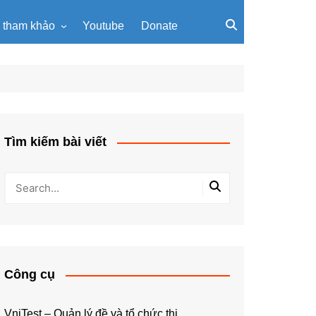
u tham khảo
Youtube
Donate
, giáo trình
Tài liệu về giải thuật
ơi PowerPoint
Tài liệu Python
ning
u LaTeX
Tìm kiếm bài viết
Công cụ
VniTest – Quản lý đề và tổ chức thi