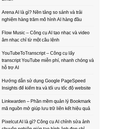
Arena AI là gì? Nền tảng so sánh và trải
nghiệm hàng trăm mô hình AI hàng đầu
Flow Music – Công cụ AI tạo nhạc và video
âm nhạc chỉ từ một câu lệnh
YouTubeToTranscript – Công cụ lấy
transcript YouTube miễn phí, nhanh chóng và
hỗ trợ AI
Hướng dẫn sử dụng Google PageSpeed
Insights để kiểm tra và tối ưu tốc độ website
Linkwarden – Phần mềm quản lý Bookmark
mã nguồn mở giúp lưu trữ liên kết hiệu quả
Pixelcut AI là gì? Công cụ AI chỉnh sửa ảnh
chuyên nghiệp giúp tạo hình ảnh đẹp chỉ