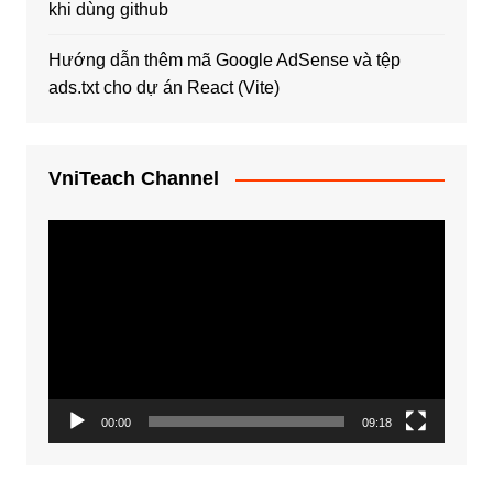
khi dùng github
Hướng dẫn thêm mã Google AdSense và tệp
ads.txt cho dự án React (Vite)
VniTeach Channel
Trình
chơi
Video
00:00
09:18