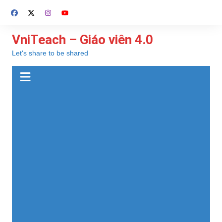
Chuyển
đến
phần
VniTeach – Giáo viên 4.0
nội
Let's share to be shared
dung