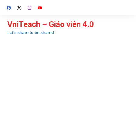
Chuyển
đến
phần
VniTeach – Giáo viên 4.0
nội
Let's share to be shared
dung