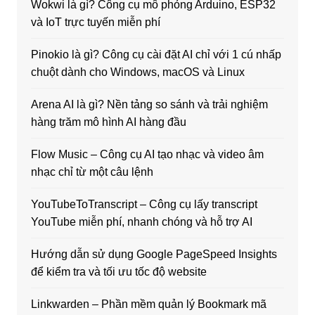
Wokwi là gì? Công cụ mô phỏng Arduino, ESP32
và IoT trực tuyến miễn phí
Pinokio là gì? Công cụ cài đặt AI chỉ với 1 cú nhấp
chuột dành cho Windows, macOS và Linux
Arena AI là gì? Nền tảng so sánh và trải nghiệm
hàng trăm mô hình AI hàng đầu
Flow Music – Công cụ AI tạo nhạc và video âm
nhạc chỉ từ một câu lệnh
YouTubeToTranscript – Công cụ lấy transcript
YouTube miễn phí, nhanh chóng và hỗ trợ AI
Hướng dẫn sử dụng Google PageSpeed Insights
để kiểm tra và tối ưu tốc độ website
Linkwarden – Phần mềm quản lý Bookmark mã