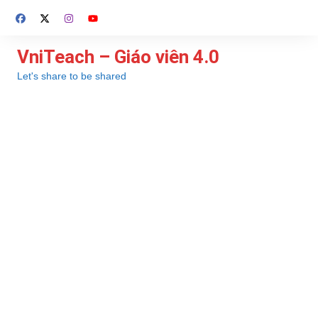
Chuyển
đến
phần
VniTeach – Giáo viên 4.0
nội
Let's share to be shared
dung