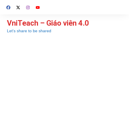
Chuyển
đến
phần
VniTeach – Giáo viên 4.0
nội
Let's share to be shared
dung