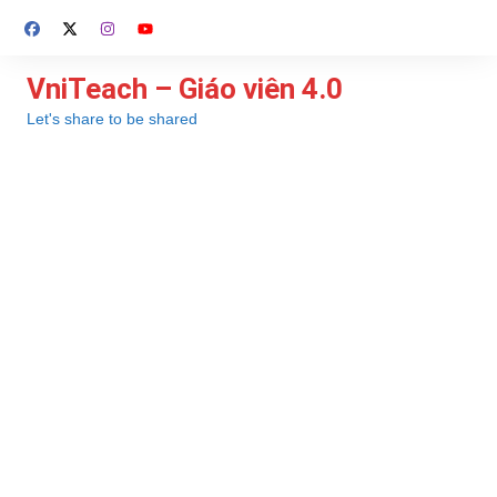
Chuyển
đến
phần
VniTeach – Giáo viên 4.0
nội
Let's share to be shared
dung