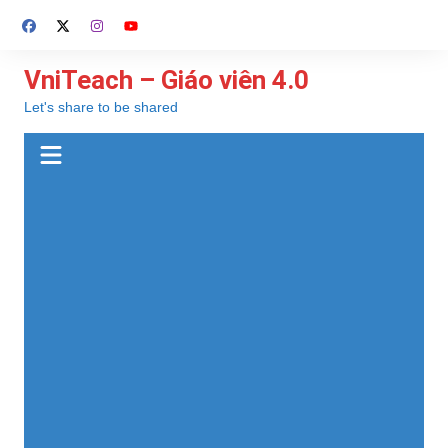
Chuyển
đến
phần
VniTeach – Giáo viên 4.0
nội
Let's share to be shared
dung