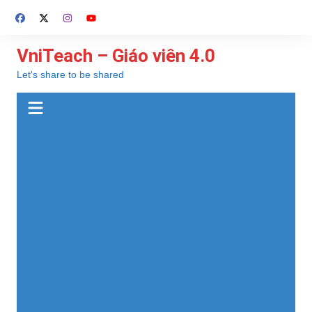
Chuyển
đến
phần
VniTeach – Giáo viên 4.0
nội
Let's share to be shared
dung