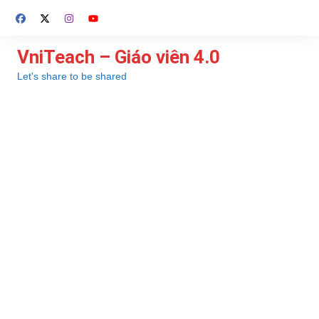
Chuyển
đến
phần
VniTeach – Giáo viên 4.0
nội
Let's share to be shared
dung