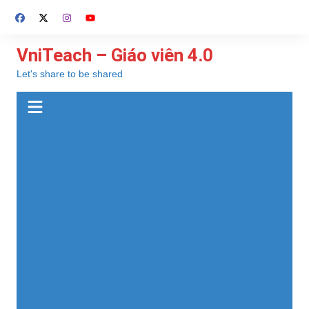
Chuyển
đến
phần
VniTeach – Giáo viên 4.0
nội
Let's share to be shared
dung