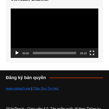
Trình
chơi
Video
00:00
09:18
Đăng ký bản quyền
www.vniteach.net
|
Thầy Duy Tin Học
@VniTeach - Giáo viên 4.0, Tên miền quốc tế theo Thông tư