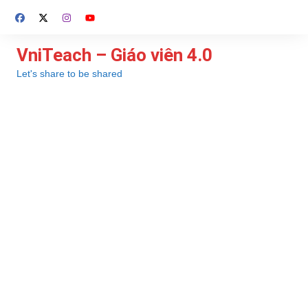
Chuyển
đến
phần
VniTeach – Giáo viên 4.0
nội
Let's share to be shared
dung