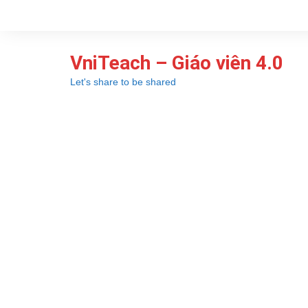
Chuyển
đến
phần
VniTeach – Giáo viên 4.0
nội
dung
Let's share to be shared