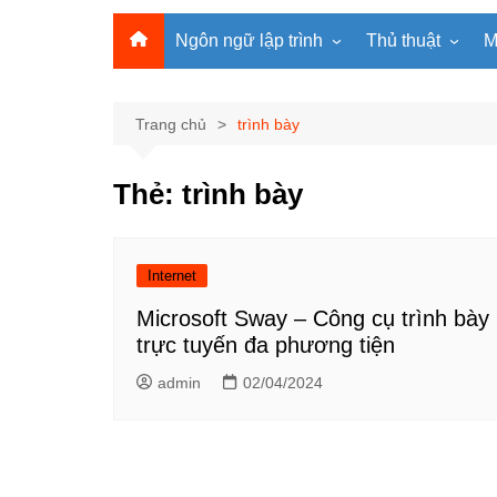
Ngôn ngữ lập trình
Thủ thuật
M
Lập trình Python
MS Office
Lập trình C
Windows
Trang chủ
trình bày
Lập trình C#
Phần mềm
Thẻ:
trình bày
Lập trình C++
Internet
Lập trình Scratch
Viết Prompt AI
Lập trình Microbit
Fonts Tiếng Việt 
Internet
Lập trình Web
Microsoft Sway – Công cụ trình bày
trực tuyến đa phương tiện
admin
02/04/2024