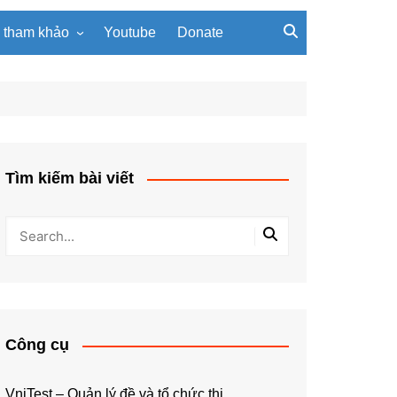
u tham khảo
Youtube
Donate
, giáo trình
Tài liệu về giải thuật
ơi PowerPoint
Tài liệu Python
ning
u LaTeX
Tìm kiếm bài viết
Công cụ
VniTest – Quản lý đề và tổ chức thi