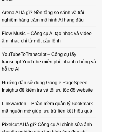
Arena AI là gì? Nền tảng so sánh và trải
nghiệm hàng trăm mô hình AI hàng đầu
Flow Music – Công cụ AI tạo nhạc và video
âm nhạc chỉ từ một câu lệnh
YouTubeToTranscript – Công cụ lấy
transcript YouTube miễn phí, nhanh chóng và
hỗ trợ AI
Hướng dẫn sử dụng Google PageSpeed
Insights để kiểm tra và tối ưu tốc độ website
Linkwarden – Phần mềm quản lý Bookmark
mã nguồn mở giúp lưu trữ liên kết hiệu quả
Pixelcut AI là gì? Công cụ AI chỉnh sửa ảnh
chuyên nghiệp giúp tạo hình ảnh đẹp chỉ