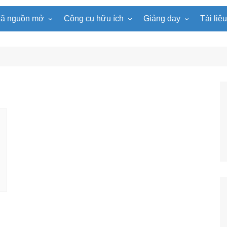
ã nguồn mở
Công cụ hữu ích
Giảng dạy
Tài liệ
WordPress
Microsoft Word
Tiện ích Đồng hồ
Tin học
Tài liệu
Joomla
Microsoft Excel
Lật mảnh ghép
Toán học
Trò ch
NukeViet
Microsoft PowerPoint
Trò chơi ô chữ
Ngữ văn
e-Lear
EduPortal
Game Quay số
Tiếng Anh
Tài liệ
Tìm ô chữ
Vật lí
tuyệt đẹp
Chọn tên ngẫu nhiên
Hóa học
Radio Online
Sinh học
Photoshop
Lịch sử
Địa lí
KHTN
Âm nhạc
Mĩ thuật