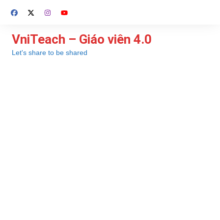
Chuyển
đến
phần
VniTeach – Giáo viên 4.0
nội
Let's share to be shared
dung