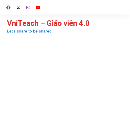
Chuyển
đến
phần
VniTeach – Giáo viên 4.0
nội
Let's share to be shared
dung