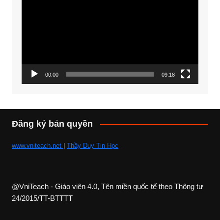
chơi
Video
00:00
09:18
Đăng ký bản quyền
www.vniteach.net
|
Thầy Duy Tin Học
@VniTeach - Giáo viên 4.0, Tên miền quốc tế theo Thông tư
24/2015/TT-BTTTT