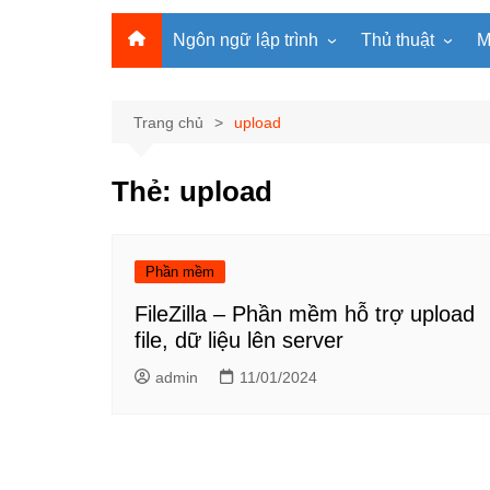
Ngôn ngữ lập trình
Thủ thuật
M
Lập trình Python
MS Office
Lập trình C
Windows
Trang chủ
upload
Lập trình C#
Phần mềm
Thẻ:
upload
Lập trình C++
Internet
Lập trình Scratch
Viết Prompt AI
Lập trình Microbit
Fonts Tiếng Việt 
Phần mềm
Lập trình Web
FileZilla – Phần mềm hỗ trợ upload
file, dữ liệu lên server
admin
11/01/2024