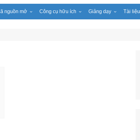
ã nguồn mở
Công cụ hữu ích
Giảng dạy
Tài liệ
WordPress
Microsoft Word
Tiện ích Đồng hồ
Tin học
Tài liệu
Joomla
Microsoft Excel
Lật mảnh ghép
Toán học
Trò ch
NukeViet
Microsoft PowerPoint
Trò chơi ô chữ
Ngữ văn
e-Lear
EduPortal
Game Quay số
Tiếng Anh
Tài liệ
Tìm ô chữ
Vật lí
tuyệt đẹp
Chọn tên ngẫu nhiên
Hóa học
Radio Online
Sinh học
Photoshop
Lịch sử
Địa lí
KHTN
Âm nhạc
Mĩ thuật