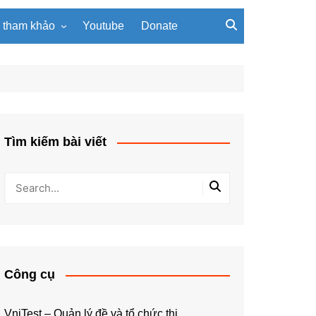
u tham khảo
Youtube
Donate
, giáo trình
Tài liệu về giải thuật
ơi PowerPoint
Tài liệu Python
ning
u LaTeX
Tìm kiếm bài viết
Công cụ
VniTest – Quản lý đề và tổ chức thi