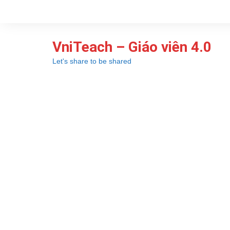
Chuyển
đến
phần
VniTeach – Giáo viên 4.0
nội
dung
Let's share to be shared