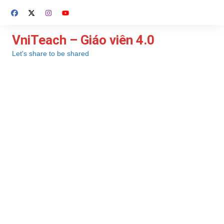
Chuyển
đến
phần
VniTeach – Giáo viên 4.0
nội
Let's share to be shared
dung