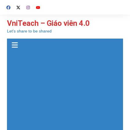
Chuyển
đến
phần
VniTeach – Giáo viên 4.0
nội
Let's share to be shared
dung