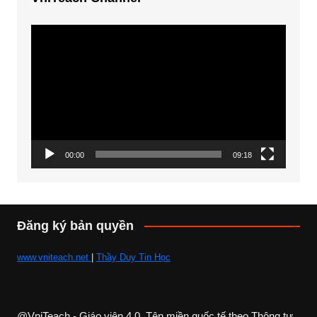
Trình
chơi
Video
00:00
09:18
Đăng ký bản quyền
www.vniteach.net
|
Thầy Duy Tin Học
@VniTeach - Giáo viên 4.0, Tên miền quốc tế theo Thông tư