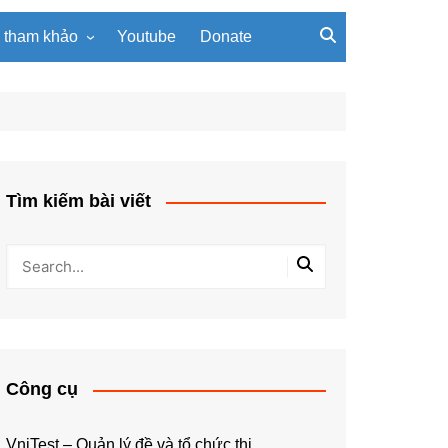
u tham khảo
Youtube
Donate
, giáo trình
Tài liệu về giải thuật
ơi PowerPoint
Tài liệu Python
ning
u LaTeX
Tìm kiếm bài viết
Công cụ
VniTest – Quản lý đề và tổ chức thi