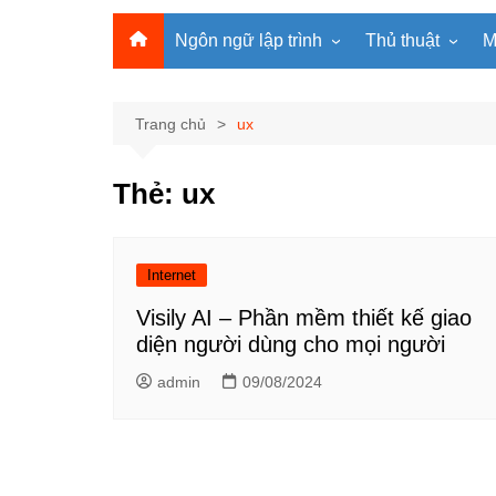
Ngôn ngữ lập trình
Thủ thuật
M
Lập trình Python
MS Office
Lập trình C
Windows
Trang chủ
ux
Lập trình C#
Phần mềm
Thẻ:
ux
Lập trình C++
Internet
Lập trình Scratch
Viết Prompt AI
Lập trình Microbit
Fonts Tiếng Việt 
Internet
Lập trình Web
Visily AI – Phần mềm thiết kế giao
diện người dùng cho mọi người
admin
09/08/2024