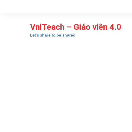
Chuyển
đến
phần
VniTeach – Giáo viên 4.0
nội
dung
Let's share to be shared