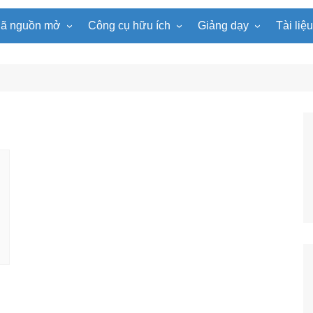
ã nguồn mở
Công cụ hữu ích
Giảng dạy
Tài liệ
WordPress
Microsoft Word
Tiện ích Đồng hồ
Tin học
Tài liệu
Joomla
Microsoft Excel
Lật mảnh ghép
Toán học
Trò ch
NukeViet
Microsoft PowerPoint
Trò chơi ô chữ
Ngữ văn
e-Lear
EduPortal
Game Quay số
Tiếng Anh
Tài liệ
Tìm ô chữ
Vật lí
tuyệt đẹp
Chọn tên ngẫu nhiên
Hóa học
Radio Online
Sinh học
Photoshop
Lịch sử
Địa lí
KHTN
Âm nhạc
Mĩ thuật