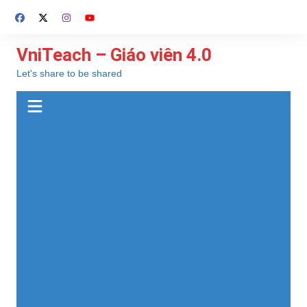
Chuyển
đến
phần
VniTeach – Giáo viên 4.0
nội
Let's share to be shared
dung