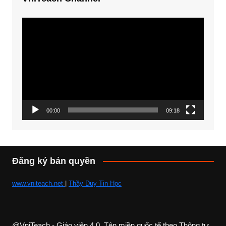
Trình
chơi
Video
00:00
09:18
Đăng ký bản quyền
www.vniteach.net
|
Thầy Duy Tin Học
@VniTeach - Giáo viên 4.0, Tên miền quốc tế theo Thông tư