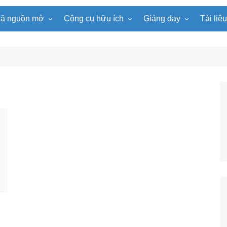
ã nguồn mở
Công cụ hữu ích
Giảng dạy
Tài liệ
WordPress
Microsoft Word
Tiện ích Đồng hồ
Tin học
Tài liệu
Joomla
Microsoft Excel
Lật mảnh ghép
Toán học
Trò ch
NukeViet
Microsoft PowerPoint
Trò chơi ô chữ
Ngữ văn
e-Lear
EduPortal
Game Quay số
Tiếng Anh
Tài liệ
Tìm ô chữ
Vật lí
tuyệt đẹp
Chọn tên ngẫu nhiên
Hóa học
Radio Online
Sinh học
Photoshop
Lịch sử
Địa lí
KHTN
Âm nhạc
Mĩ thuật