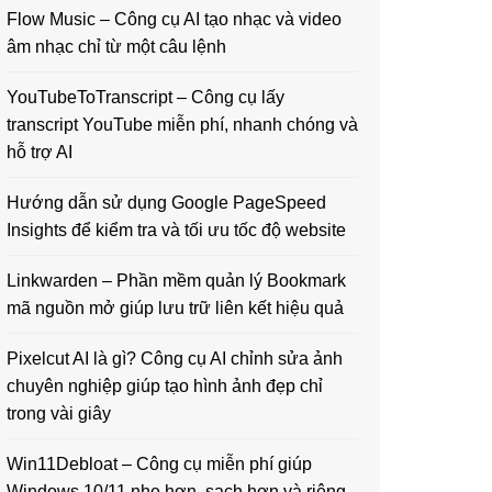
Flow Music – Công cụ AI tạo nhạc và video
âm nhạc chỉ từ một câu lệnh
YouTubeToTranscript – Công cụ lấy
transcript YouTube miễn phí, nhanh chóng và
hỗ trợ AI
Hướng dẫn sử dụng Google PageSpeed
Insights để kiểm tra và tối ưu tốc độ website
Linkwarden – Phần mềm quản lý Bookmark
mã nguồn mở giúp lưu trữ liên kết hiệu quả
Pixelcut AI là gì? Công cụ AI chỉnh sửa ảnh
chuyên nghiệp giúp tạo hình ảnh đẹp chỉ
trong vài giây
Win11Debloat – Công cụ miễn phí giúp
Windows 10/11 nhẹ hơn, sạch hơn và riêng