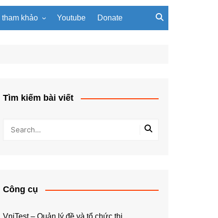
u tham khảo
Youtube
Donate
, giáo trình
Tài liệu về giải thuật
ơi PowerPoint
Tài liệu Python
ning
u LaTeX
Tìm kiếm bài viết
Công cụ
VniTest – Quản lý đề và tổ chức thi