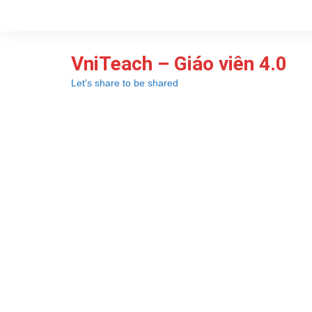
Chuyển
đến
phần
VniTeach – Giáo viên 4.0
nội
dung
Let's share to be shared