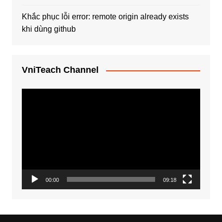
Khắc phục lỗi error: remote origin already exists
khi dùng github
VniTeach Channel
Trình
chơi
Video
00:00
09:18