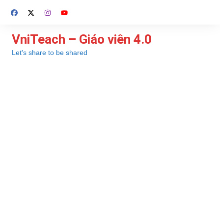
Chuyển
đến
phần
VniTeach – Giáo viên 4.0
nội
Let's share to be shared
dung