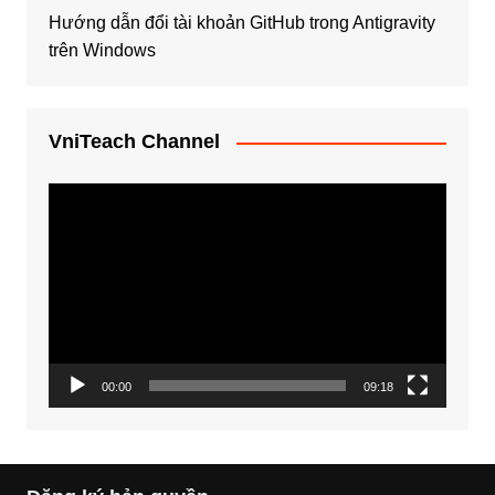
Hướng dẫn đổi tài khoản GitHub trong Antigravity
trên Windows
VniTeach Channel
Trình
chơi
Video
00:00
09:18