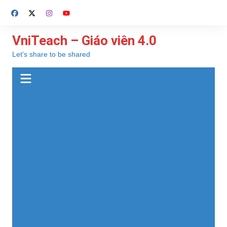
Chuyển
đến
phần
VniTeach – Giáo viên 4.0
nội
Let's share to be shared
dung