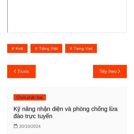
Kntt
Tiếng Việt
Tieng Viet
Điều
Trước
Tiếp theo
hướng
bài
viết
Chưa phân loại
Kỹ năng nhận diện và phòng chống lừa
đảo trực tuyến
20/10/2024