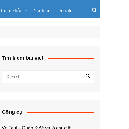
u tham khảo
Youtube
Donate
, giáo trình
Tài liệu về giải thuật
ơi PowerPoint
Tài liệu Python
ning
u LaTeX
Tìm kiếm bài viết
Công cụ
VniTest – Quản lý đề và tổ chức thi