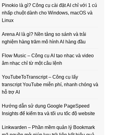
Pinokio là gì? Công cụ cài đặt AI chỉ với 1 cú
nhấp chuột dành cho Windows, macOS và
Linux
Arena AI là gì? Nền tảng so sánh và trải
nghiệm hàng trăm mô hình AI hàng đầu
Flow Music – Công cụ AI tạo nhạc và video
âm nhạc chỉ từ một câu lệnh
YouTubeToTranscript – Công cụ lấy
transcript YouTube miễn phí, nhanh chóng và
hỗ trợ AI
Hướng dẫn sử dụng Google PageSpeed
Insights để kiểm tra và tối ưu tốc độ website
Linkwarden – Phần mềm quản lý Bookmark
mã nguồn mở giúp lưu trữ liên kết hiệu quả