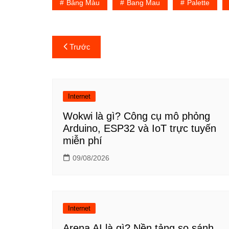
Bảng Màu
Bang Mau
Palette
Điều
Trước
hướng
bài
Internet
viết
Wokwi là gì? Công cụ mô phỏng
Arduino, ESP32 và IoT trực tuyến
miễn phí
09/08/2026
Internet
Arena AI là gì? Nền tảng so sánh