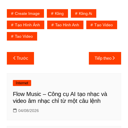
Create Image
Kling
Kling Ai
Tạo Hình Ảnh
Tao Hinh Anh
Tạo Video
Tao Video
Điều
Trước
Tiếp theo
hướng
bài
viết
Internet
Flow Music – Công cụ AI tạo nhạc và
video âm nhạc chỉ từ một câu lệnh
04/08/2026