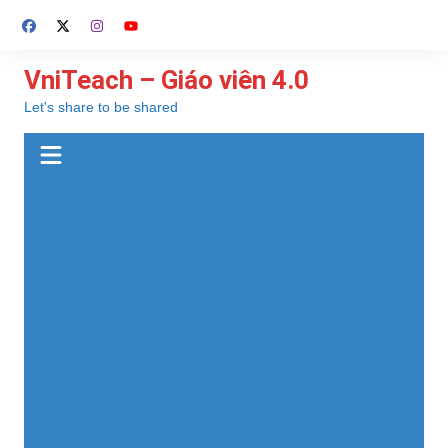
Chuyển
đến
phần
VniTeach – Giáo viên 4.0
nội
Let's share to be shared
dung