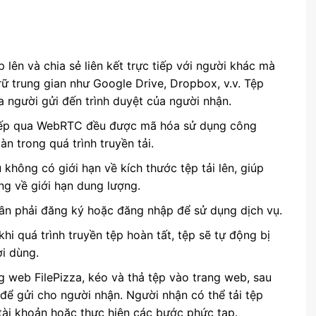
ệp lên và chia sẻ liên kết trực tiếp với người khác mà
rữ trung gian như Google Drive, Dropbox, v.v. Tệp
ủa người gửi đến trình duyệt của người nhận.
 tiếp qua WebRTC đều được mã hóa sử dụng công
 trong quá trình truyền tải.
ụ không có giới hạn về kích thước tệp tải lên, giúp
ng về giới hạn dung lượng.
ần phải đăng ký hoặc đăng nhập để sử dụng dịch vụ.
 khi quá trình truyền tệp hoàn tất, tệp sẽ tự động bị
i dùng.
g web FilePizza, kéo và thả tệp vào trang web, sau
để gửi cho người nhận. Người nhận có thể tải tệp
 tài khoản hoặc thực hiện các bước phức tạp.