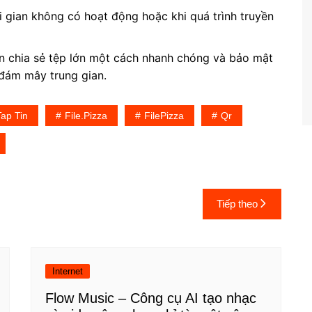
i gian không có hoạt động hoặc khi quá trình truyền
cần chia sẻ tệp lớn một cách nhanh chóng và bảo mật
 đám mây trung gian.
ap Tin
File.Pizza
FilePizza
Qr
Tiếp theo
Internet
Flow Music – Công cụ AI tạo nhạc