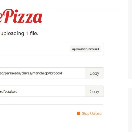
Công nghệ
Giáo dục KT&PL
Giáo dục QP&AN
Giáo dục thể chất
Hoạt động trải nghiệm