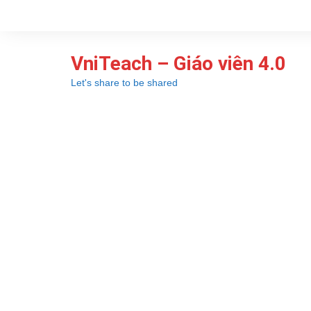
Chuyển
đến
phần
VniTeach – Giáo viên 4.0
nội
dung
Let's share to be shared