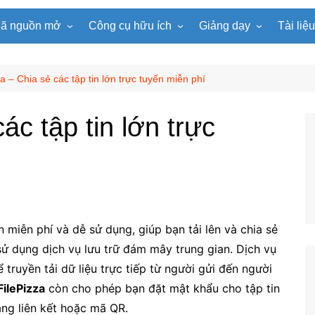
ã nguồn mở
Công cụ hữu ích
Giảng dạy
Tài liệ
WordPress
Microsoft Word
Tiện ích Đồng hồ
Tin học
Tài liệu
Joomla
Microsoft Excel
Lật mảnh ghép
Toán học
Trò ch
za – Chia sẻ các tập tin lớn trực tuyến miễn phí
NukeViet
Microsoft PowerPoint
Trò chơi ô chữ
Ngữ văn
e-Lear
ác tập tin lớn trực
EduPortal
Game Quay số
Tiếng Anh
Tài liệ
Tìm ô chữ
Vật lí
tuyệt đẹp
Chọn tên ngẫu nhiên
Hóa học
Radio Online
Sinh học
Photoshop
Lịch sử
n miễn phí và dễ sử dụng, giúp bạn tải lên và chia sẻ
Địa lí
ử dụng dịch vụ lưu trữ đám mây trung gian. Dịch vụ
KHTN
truyền tải dữ liệu trực tiếp từ người gửi đến người
Âm nhạc
FilePizza
còn cho phép bạn đặt mật khẩu cho tập tin
ng liên kết hoặc mã QR.
Mĩ thuật