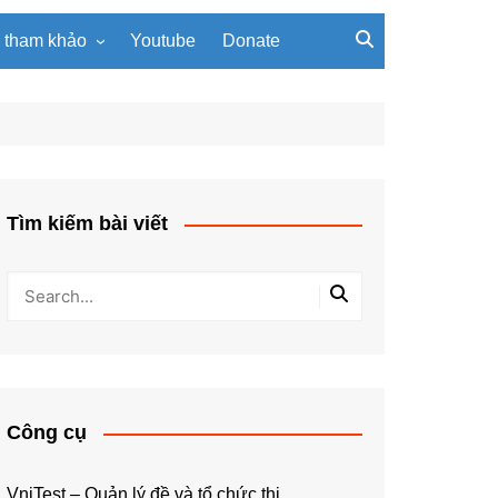
u tham khảo
Youtube
Donate
, giáo trình
Tài liệu về giải thuật
ơi PowerPoint
Tài liệu Python
ning
u LaTeX
Tìm kiếm bài viết
Công cụ
VniTest – Quản lý đề và tổ chức thi