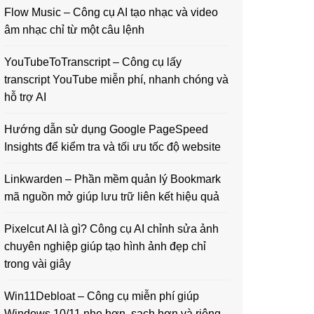
Flow Music – Công cụ AI tạo nhạc và video
âm nhạc chỉ từ một câu lệnh
YouTubeToTranscript – Công cụ lấy
transcript YouTube miễn phí, nhanh chóng và
hỗ trợ AI
Hướng dẫn sử dụng Google PageSpeed
Insights để kiểm tra và tối ưu tốc độ website
Linkwarden – Phần mềm quản lý Bookmark
mã nguồn mở giúp lưu trữ liên kết hiệu quả
Pixelcut AI là gì? Công cụ AI chỉnh sửa ảnh
chuyên nghiệp giúp tạo hình ảnh đẹp chỉ
trong vài giây
Win11Debloat – Công cụ miễn phí giúp
Windows 10/11 nhẹ hơn, sạch hơn và riêng