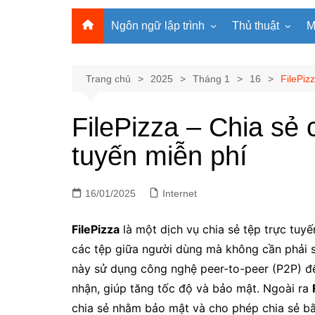
Ngôn ngữ lập trình
Thủ thuật
M
Lập trình Python
MS Office
Lập trình C
Windows
Trang chủ
2025
Tháng 1
16
FilePiz
Lập trình C#
Phần mềm
FilePizza – Chia sẻ c
Lập trình C++
Internet
tuyến miễn phí
Lập trình Scratch
Viết Prompt AI
Lập trình Microbit
Fonts Tiếng Việt 
16/01/2025
Lập trình Web
Internet
FilePizza
là một dịch vụ chia sẻ tệp trực tuyế
các tệp giữa người dùng mà không cần phải s
này sử dụng công nghệ peer-to-peer (P2P) để 
nhận, giúp tăng tốc độ và bảo mật. Ngoài ra
chia sẻ nhằm bảo mật và cho phép chia sẻ bằ