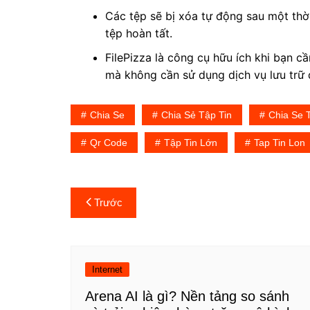
Các tệp sẽ bị xóa tự động sau một thờ
tệp hoàn tất.
FilePizza là công cụ hữu ích khi bạn 
mà không cần sử dụng dịch vụ lưu trữ
Chia Se
Chia Sẻ Tập Tin
Chia Se T
Qr Code
Tập Tin Lớn
Tap Tin Lon
Điều
Trước
hướng
bài
Internet
viết
Arena AI là gì? Nền tảng so sánh