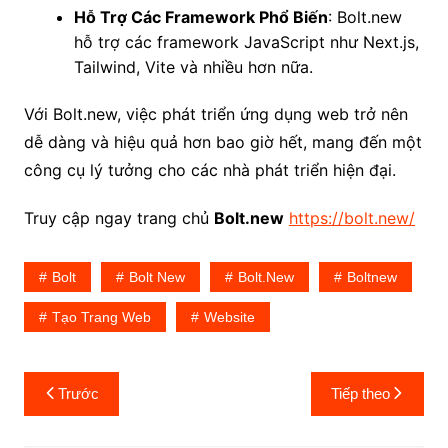
Hỗ Trợ Các Framework Phổ Biến
: Bolt.new
hỗ trợ các framework JavaScript như Next.js,
Tailwind, Vite và nhiều hơn nữa.
Với Bolt.new, việc phát triển ứng dụng web trở nên
dễ dàng và hiệu quả hơn bao giờ hết, mang đến một
công cụ lý tưởng cho các nhà phát triển hiện đại.
Truy cập ngay trang chủ
Bolt.new
https://bolt.new/
Bolt
Bolt New
Bolt.new
Boltnew
Tạo Trang Web
Website
Điều
Trước
Tiếp theo
hướng