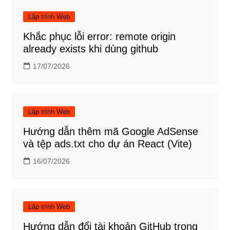
bài
viết
Lập trình Web
Khắc phục lỗi error: remote origin
already exists khi dùng github
17/07/2026
Lập trình Web
Hướng dẫn thêm mã Google AdSense
và tệp ads.txt cho dự án React (Vite)
16/07/2026
Lập trình Web
Hướng dẫn đổi tài khoản GitHub trong