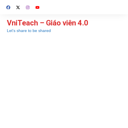
Chuyển
đến
phần
VniTeach – Giáo viên 4.0
nội
Let's share to be shared
dung