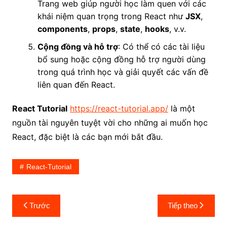
Trang web giúp người học làm quen với các
khái niệm quan trọng trong React như
JSX
,
components
,
props
,
state
,
hooks
, v.v.
Cộng đồng và hỗ trợ
: Có thể có các tài liệu
bổ sung hoặc cộng đồng hỗ trợ người dùng
trong quá trình học và giải quyết các vấn đề
liên quan đến React.
React Tutorial
https://react-tutorial.app/
là một
nguồn tài nguyên tuyệt vời cho những ai muốn học
React, đặc biệt là các bạn mới bắt đầu.
React-Tutorial
Điều
Trước
Tiếp theo
hướng