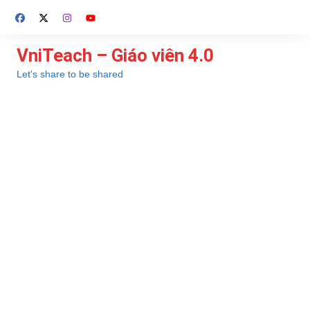
Chuyển
đến
phần
VniTeach – Giáo viên 4.0
nội
Let's share to be shared
dung