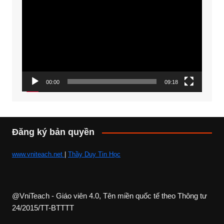
chơi
Video
00:00
09:18
Đăng ký bản quyền
www.vniteach.net
|
Thầy Duy Tin Học
@VniTeach - Giáo viên 4.0, Tên miền quốc tế theo Thông tư
24/2015/TT-BTTTT