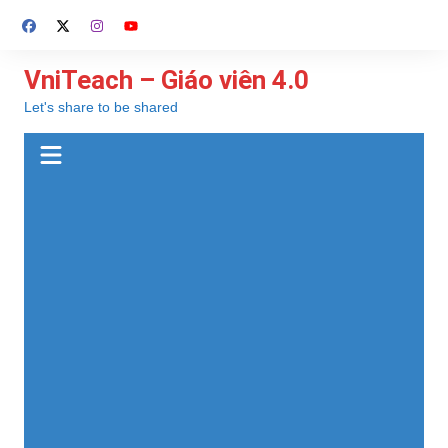
Chuyển
đến
phần
VniTeach – Giáo viên 4.0
nội
Let's share to be shared
dung