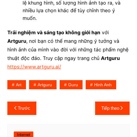
lệ khung hình, số lượng hình ảnh tạo ra, và
nhiều lựa chọn khác để tùy chỉnh theo ý
muốn.
Trải nghiệm và sáng tạo không giới hạn
với
Artguru
, nơi bạn có thể mang những ý tưởng và
hình ảnh của mình vào đời với những tác phẩm nghệ
thuật độc đáo. Truy cập ngay trang chủ
Artguru
https://www.artguru.ai/
Art
Artguru
Guru
Hinh Anh
Điều
Trước
Tiếp theo
hướng
bài
viết
Internet