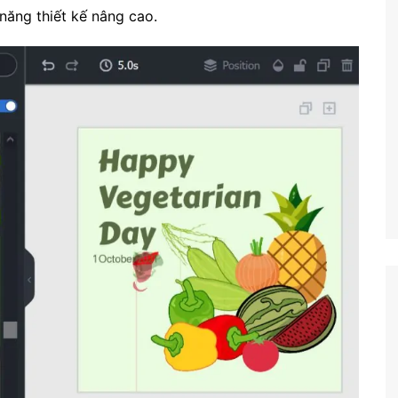
 năng thiết kế nâng cao.
Công nghệ
Giáo dục KT&PL
Giáo dục QP&AN
Giáo dục thể chất
Hoạt động trải nghiệm