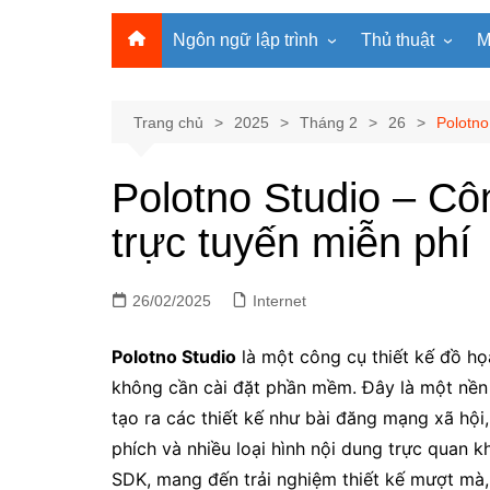
Ngôn ngữ lập trình
Thủ thuật
M
Lập trình Python
MS Office
Lập trình C
Windows
Trang chủ
2025
Tháng 2
26
Polotno
Lập trình C#
Phần mềm
Polotno Studio – Côn
Lập trình C++
Internet
trực tuyến miễn phí
Lập trình Scratch
Viết Prompt AI
Lập trình Microbit
Fonts Tiếng Việt 
26/02/2025
Lập trình Web
Internet
Polotno Studio
là một công cụ thiết kế đồ họ
không cần cài đặt phần mềm. Đây là một nền
tạo ra các thiết kế như bài đăng mạng xã hội,
phích và nhiều loại hình nội dung trực quan 
SDK, mang đến trải nghiệm thiết kế mượt mà