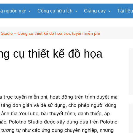
ã nguồn mở
Công cụ hữu ích
Giảng dạy
Tài liệ
WordPress
Microsoft Word
Tiện ích Đồng hồ
Tin học
Tài liệu
Joomla
Microsoft Excel
Lật mảnh ghép
Toán học
Trò ch
 Studio – Công cụ thiết kế đồ họa trực tuyến miễn phí
NukeViet
Microsoft PowerPoint
Trò chơi ô chữ
Ngữ văn
e-Lear
g cụ thiết kế đồ họa
EduPortal
Game Quay số
Tiếng Anh
Tài liệ
Tìm ô chữ
Vật lí
tuyệt đẹp
Chọn tên ngẫu nhiên
Hóa học
Radio Online
Sinh học
Photoshop
Lịch sử
a trực tuyến miễn phí, hoạt động trên trình duyệt mà
Địa lí
 tảng đơn giản và dễ sử dụng, cho phép người dùng
KHTN
 ảnh bìa YouTube, bài thuyết trình, danh thiếp, áp
Âm nhạc
khác. Polotno Studio được xây dựng dựa trên Polotno
, tương tự như các ứng dụng chuyên nghiệp, nhưng
Mĩ thuật