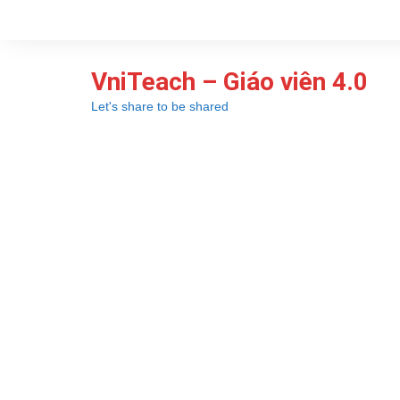
Chuyển
đến
phần
VniTeach – Giáo viên 4.0
nội
dung
Let's share to be shared