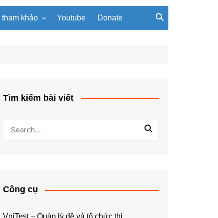
u tham khảo
Youtube
Donate
, giáo trình
Tài liệu về giải thuật
ơi PowerPoint
Tài liệu Python
ning
u LaTeX
Tìm kiếm bài viết
Công cụ
VniTest – Quản lý đề và tổ chức thi