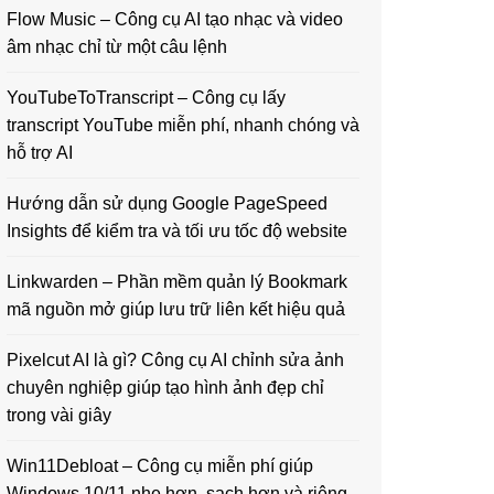
Flow Music – Công cụ AI tạo nhạc và video
âm nhạc chỉ từ một câu lệnh
YouTubeToTranscript – Công cụ lấy
transcript YouTube miễn phí, nhanh chóng và
hỗ trợ AI
Hướng dẫn sử dụng Google PageSpeed
Insights để kiểm tra và tối ưu tốc độ website
Linkwarden – Phần mềm quản lý Bookmark
mã nguồn mở giúp lưu trữ liên kết hiệu quả
Pixelcut AI là gì? Công cụ AI chỉnh sửa ảnh
chuyên nghiệp giúp tạo hình ảnh đẹp chỉ
trong vài giây
Win11Debloat – Công cụ miễn phí giúp
Windows 10/11 nhẹ hơn, sạch hơn và riêng