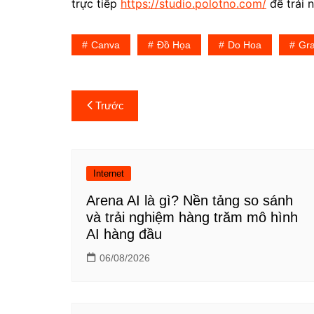
trực tiếp
https://studio.polotno.com/
để trải 
Canva
Đồ Họa
Do Hoa
Gra
Điều
Trước
hướng
bài
Internet
viết
Arena AI là gì? Nền tảng so sánh
và trải nghiệm hàng trăm mô hình
AI hàng đầu
06/08/2026