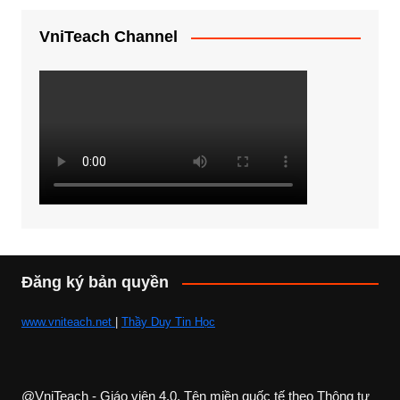
VniTeach Channel
Đăng ký bản quyền
www.vniteach.net
|
Thầy Duy Tin Học
@VniTeach - Giáo viên 4.0, Tên miền quốc tế theo Thông tư