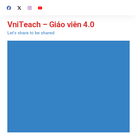
Chuyển
đến
phần
VniTeach – Giáo viên 4.0
nội
Let's share to be shared
dung