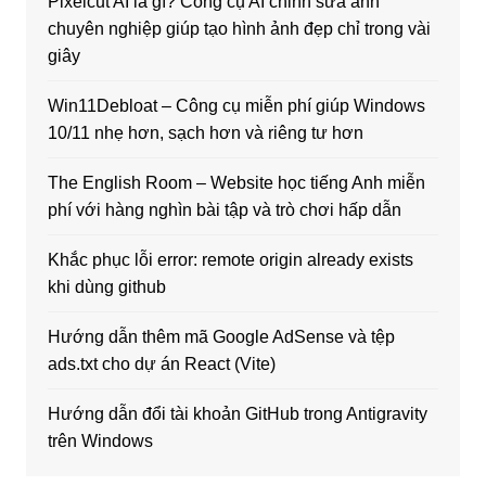
Pixelcut AI là gì? Công cụ AI chỉnh sửa ảnh
chuyên nghiệp giúp tạo hình ảnh đẹp chỉ trong vài
giây
Win11Debloat – Công cụ miễn phí giúp Windows
10/11 nhẹ hơn, sạch hơn và riêng tư hơn
The English Room – Website học tiếng Anh miễn
phí với hàng nghìn bài tập và trò chơi hấp dẫn
Khắc phục lỗi error: remote origin already exists
khi dùng github
Hướng dẫn thêm mã Google AdSense và tệp
ads.txt cho dự án React (Vite)
Hướng dẫn đổi tài khoản GitHub trong Antigravity
trên Windows