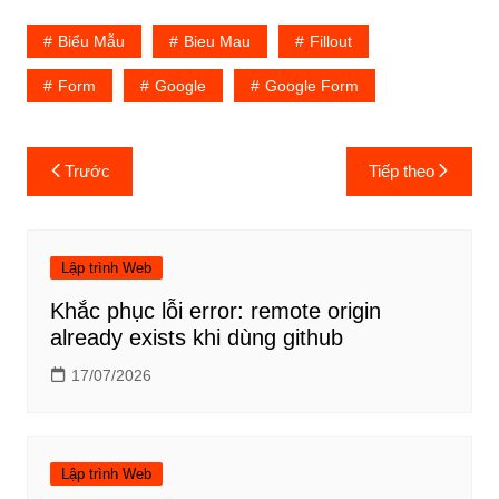
Biểu Mẫu
Bieu Mau
Fillout
Form
Google
Google Form
Điều
Trước
Tiếp theo
hướng
bài
viết
Lập trình Web
Khắc phục lỗi error: remote origin
already exists khi dùng github
17/07/2026
Lập trình Web