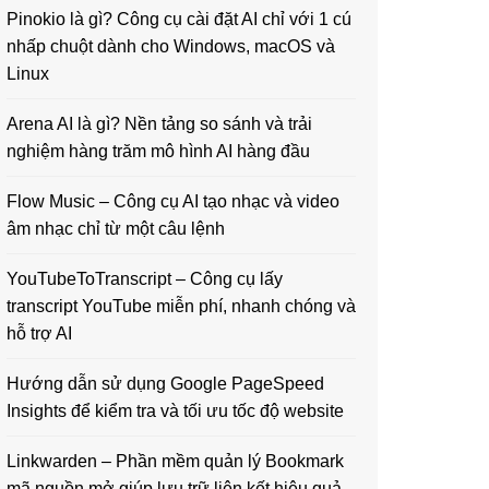
Pinokio là gì? Công cụ cài đặt AI chỉ với 1 cú
nhấp chuột dành cho Windows, macOS và
Linux
Arena AI là gì? Nền tảng so sánh và trải
nghiệm hàng trăm mô hình AI hàng đầu
Flow Music – Công cụ AI tạo nhạc và video
âm nhạc chỉ từ một câu lệnh
YouTubeToTranscript – Công cụ lấy
transcript YouTube miễn phí, nhanh chóng và
hỗ trợ AI
Hướng dẫn sử dụng Google PageSpeed
Insights để kiểm tra và tối ưu tốc độ website
Linkwarden – Phần mềm quản lý Bookmark
mã nguồn mở giúp lưu trữ liên kết hiệu quả