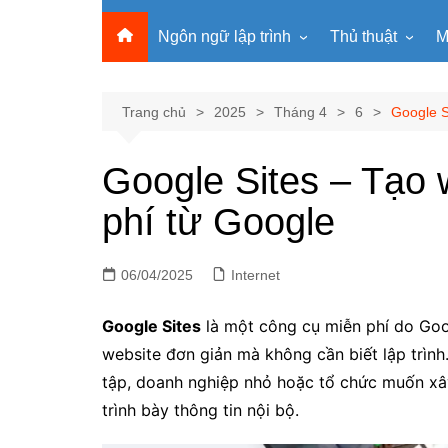
Ngôn ngữ lập trình
Thủ thuật
M
Lập trình Python
MS Office
Lập trình C
Windows
Trang chủ
2025
Tháng 4
6
Google S
Lập trình C#
Phần mềm
Google Sites – Tạo 
Lập trình C++
Internet
phí từ Google
Lập trình Scratch
Viết Prompt AI
Lập trình Microbit
Fonts Tiếng Việt 
06/04/2025
Lập trình Web
Internet
Google Sites
là một công cụ miễn phí do Goog
website đơn giản mà không cần biết lập trình
tập, doanh nghiệp nhỏ hoặc tổ chức muốn xây 
trình bày thông tin nội bộ.