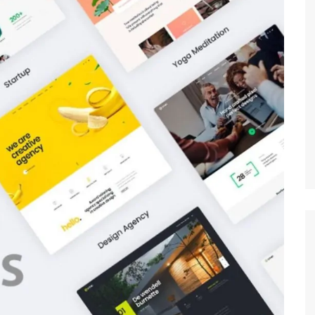
Công nghệ
Giáo dục KT&PL
Giáo dục QP&AN
Giáo dục thể chất
Hoạt động trải nghiệm