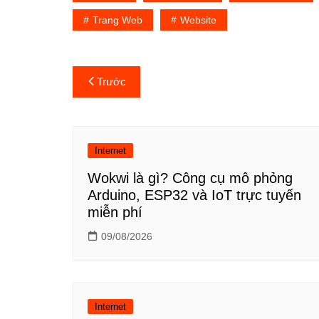
Trang Web
Website
Điều
Trước
hướng
bài
Internet
viết
Wokwi là gì? Công cụ mô phỏng
Arduino, ESP32 và IoT trực tuyến
miễn phí
09/08/2026
Internet