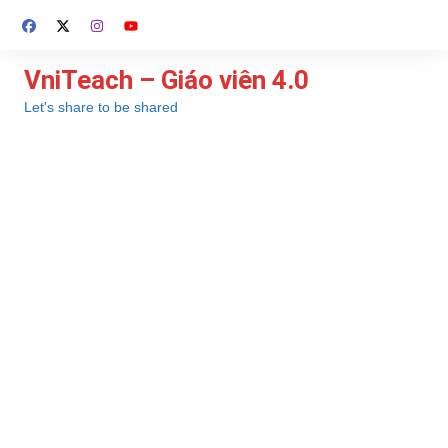
Chuyển
đến
phần
VniTeach – Giáo viên 4.0
nội
Let's share to be shared
dung