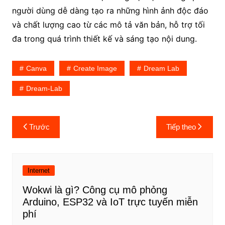
người dùng dễ dàng tạo ra những hình ảnh độc đáo
và chất lượng cao từ các mô tả văn bản, hỗ trợ tối
đa trong quá trình thiết kế và sáng tạo nội dung.
Canva
Create Image
Dream Lab
Dream-Lab
Điều
Trước
Tiếp theo
hướng
bài
viết
Internet
Wokwi là gì? Công cụ mô phỏng
Arduino, ESP32 và IoT trực tuyến miễn
phí