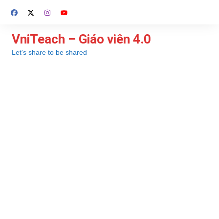
Chuyển
đến
phần
VniTeach – Giáo viên 4.0
nội
Let's share to be shared
dung