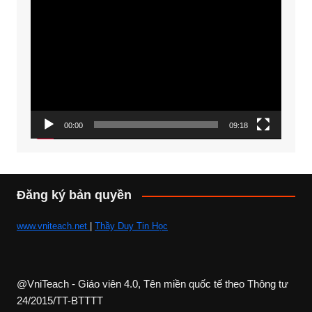
Trình
chơi
Video
00:00
09:18
Đăng ký bản quyền
www.vniteach.net
|
Thầy Duy Tin Học
@VniTeach - Giáo viên 4.0, Tên miền quốc tế theo Thông tư
24/2015/TT-BTTTT