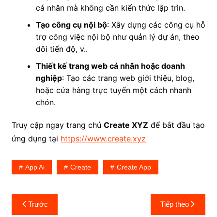
cá nhân mà không cần kiến thức lập trìn.
Tạo công cụ nội bộ
: Xây dựng các công cụ hỗ
trợ công việc nội bộ như quản lý dự án, theo
dõi tiến độ, v..
Thiết kế trang web cá nhân hoặc doanh
nghiệp
: Tạo các trang web giới thiệu, blog,
hoặc cửa hàng trực tuyến một cách nhanh
chón.
Truy cập ngay trang chủ
Create XYZ
để bắt đầu tạo
ứng dụng tại
https://www.create.xyz
App Ai
Create
Create App
Điều
Trước
Tiếp theo
hướng