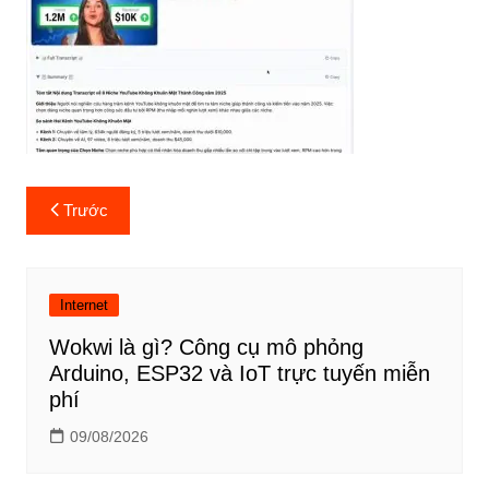
Điều
Trước
hướng
bài
viết
Internet
Wokwi là gì? Công cụ mô phỏng
Arduino, ESP32 và IoT trực tuyến miễn
phí
09/08/2026