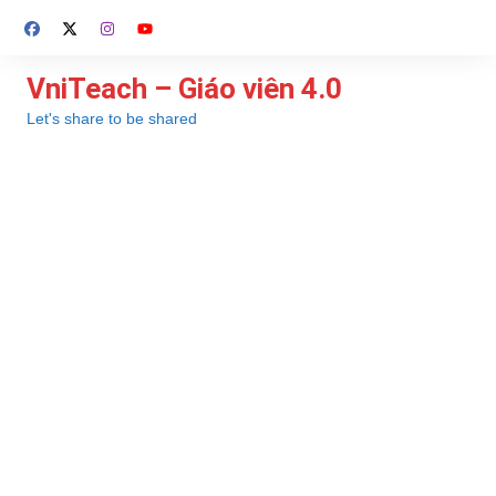
Chuyển
đến
phần
VniTeach – Giáo viên 4.0
nội
Let's share to be shared
dung