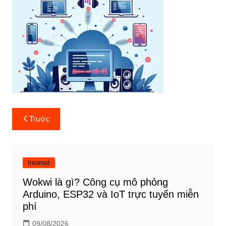
Điều
Trước
hướng
bài
viết
Internet
Wokwi là gì? Công cụ mô phỏng
Arduino, ESP32 và IoT trực tuyến miễn
phí
09/08/2026