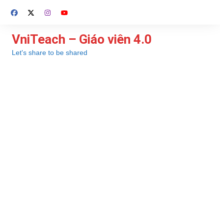
Chuyển
đến
phần
VniTeach – Giáo viên 4.0
nội
Let's share to be shared
dung