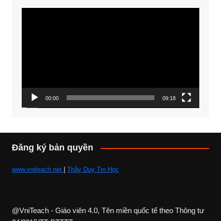
Trình
chơi
Video
00:00
09:18
Đăng ký bản quyền
www.vniteach.net
|
Thầy Duy Tin Học
@VniTeach - Giáo viên 4.0, Tên miền quốc tế theo Thông tư