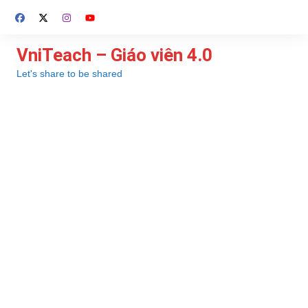
Chuyển
đến
phần
VniTeach – Giáo viên 4.0
nội
Let's share to be shared
dung