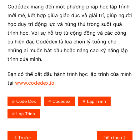
Codédex mang đến một phương pháp học lập trình
mới mẻ, kết hợp giữa giáo dục và giải trí, giúp người
học duy trì động lực và hứng thú trong suốt quá
trình học. Với sự hỗ trợ từ cộng đồng và các công
cụ hiện đại, Codédex là lựa chọn lý tưởng cho
những ai muốn bắt đầu hoặc nâng cao kỹ năng lập
trình của mình.
Bạn có thể bắt đầu hành trình học lập trình của mình
tại
www.codedex.io
.
Code Dex
Codedex
Lập Trình
Lap Trinh
Điều
Trước
Tiếp theo