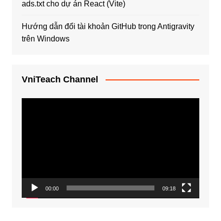
ads.txt cho dự án React (Vite)
Hướng dẫn đổi tài khoản GitHub trong Antigravity
trên Windows
VniTeach Channel
Trình
chơi
Video
00:00
09:18