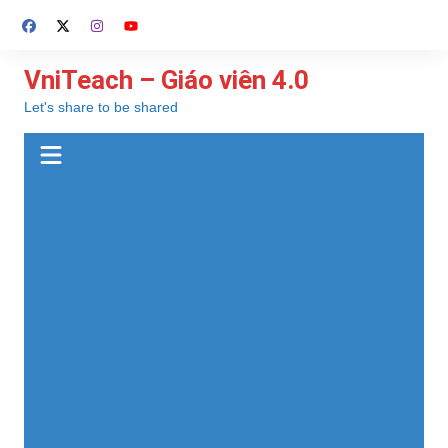
Chuyển
đến
phần
VniTeach – Giáo viên 4.0
nội
Let's share to be shared
dung