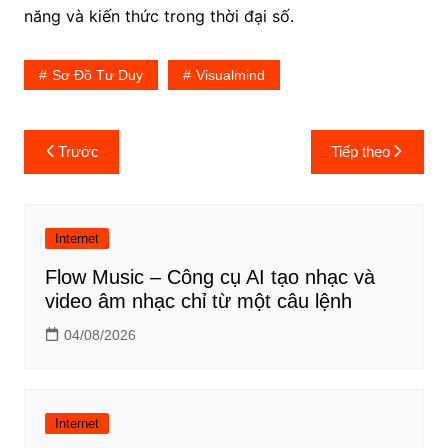
năng và kiến thức trong thời đại số.
Sơ Đồ Tư Duy
Visualmind
Điều
Trước
Tiếp theo
hướng
bài
viết
Internet
Flow Music – Công cụ AI tạo nhạc và
video âm nhạc chỉ từ một câu lệnh
04/08/2026
Internet