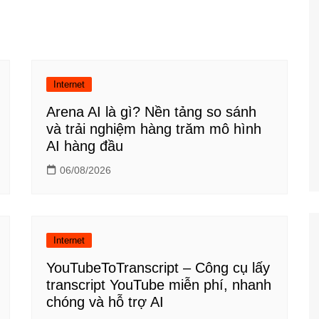
Công nghệ
Giáo dục KT&PL
Giáo dục QP&AN
Internet
Giáo dục thể chất
Arena AI là gì? Nền tảng so sánh
Hoạt động trải nghiệm
và trải nghiệm hàng trăm mô hình
AI hàng đầu
06/08/2026
Internet
YouTubeToTranscript – Công cụ lấy
transcript YouTube miễn phí, nhanh
chóng và hỗ trợ AI