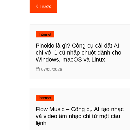
Điều
Trước
hướng
bài
Internet
viết
Pinokio là gì? Công cụ cài đặt AI
chỉ với 1 cú nhấp chuột dành cho
Windows, macOS và Linux
07/08/2026
Internet
Flow Music – Công cụ AI tạo nhạc
và video âm nhạc chỉ từ một câu
lệnh