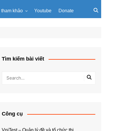
u tham khảo
Youtube
Donate
, giáo trình
Tài liệu về giải thuật
ơi PowerPoint
Tài liệu Python
ning
u LaTeX
Tìm kiếm bài viết
Công cụ
VniTest – Quản lý đề và tổ chức thi