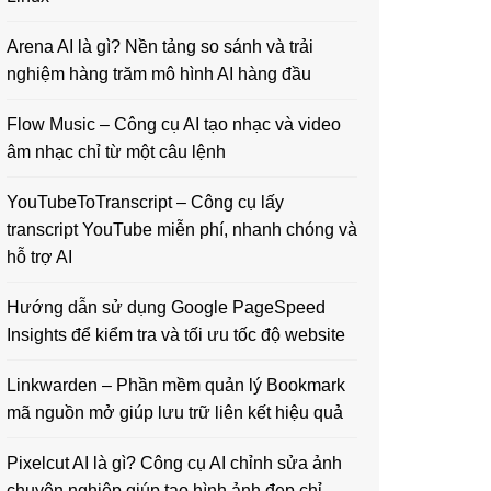
Arena AI là gì? Nền tảng so sánh và trải
nghiệm hàng trăm mô hình AI hàng đầu
Flow Music – Công cụ AI tạo nhạc và video
âm nhạc chỉ từ một câu lệnh
YouTubeToTranscript – Công cụ lấy
transcript YouTube miễn phí, nhanh chóng và
hỗ trợ AI
Hướng dẫn sử dụng Google PageSpeed
Insights để kiểm tra và tối ưu tốc độ website
Linkwarden – Phần mềm quản lý Bookmark
mã nguồn mở giúp lưu trữ liên kết hiệu quả
Pixelcut AI là gì? Công cụ AI chỉnh sửa ảnh
chuyên nghiệp giúp tạo hình ảnh đẹp chỉ