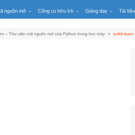
ã nguồn mở
Công cụ hữu ích
Giảng dạy
Tài liệ
WordPress
Microsoft Word
Tiện ích Đồng hồ
Tin học
Tài liệu
Joomla
Microsoft Excel
Lật mảnh ghép
Toán học
Trò ch
earn – Thư viện mã nguồn mở của Python trong học máy
scikit-learn
NukeViet
Microsoft PowerPoint
Trò chơi ô chữ
Ngữ văn
e-Lear
EduPortal
Game Quay số
Tiếng Anh
Tài liệ
Tìm ô chữ
Vật lí
tuyệt đẹp
Chọn tên ngẫu nhiên
Hóa học
Radio Online
Sinh học
Photoshop
Lịch sử
Địa lí
KHTN
Âm nhạc
Mĩ thuật