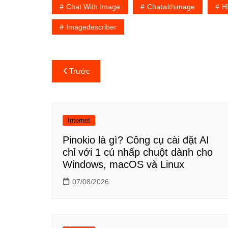
Chat With Image
Chatwithimage
H
Imagedescriber
Điều
Trước
hướng
bài
Internet
viết
Pinokio là gì? Công cụ cài đặt AI
chỉ với 1 cú nhấp chuột dành cho
Windows, macOS và Linux
07/08/2026