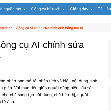
ã nguồn mở
Công cụ hữu ích
Giảng dạy
Tài liệ
WordPress
Microsoft Word
Tiện ích Đồng hồ
Tin học
Tài liệu
Joomla
Microsoft Excel
Lật mảnh ghép
Toán học
Trò ch
scriber – Công cụ AI chỉnh sửa hình ảnh bằng mô tả
NukeViet
Microsoft PowerPoint
Trò chơi ô chữ
Ngữ văn
e-Lear
ông cụ AI chỉnh sửa
EduPortal
Game Quay số
Tiếng Anh
Tài liệ
ả
Tìm ô chữ
Vật lí
tuyệt đẹp
Chọn tên ngẫu nhiên
Hóa học
Radio Online
Sinh học
Photoshop
Lịch sử
cho phép bạn mô tả, phân tích và hiểu nội dung hình
Địa lí
n giản. Với mục tiêu giúp người dùng hiểu sâu sắc
KHTN
 cho nhà sáng tạo nội dung, nhà tiếp thị, người
Âm nhạc
n từ ảnh.
Mĩ thuật