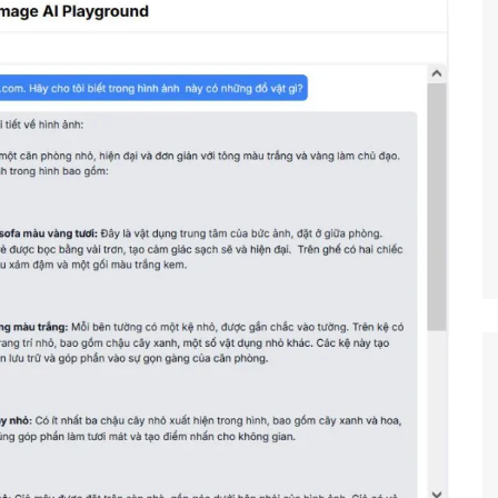
Công nghệ
Giáo dục KT&PL
Giáo dục QP&AN
Giáo dục thể chất
Hoạt động trải nghiệm