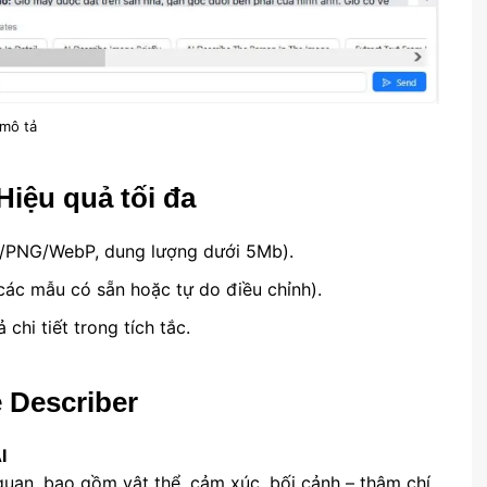
 mô tả
Hiệu quả tối đa
G/PNG/WebP, dung lượng dưới 5Mb).
các mẫu có sẵn hoặc tự do điều chỉnh).
chi tiết trong tích tắc.
 Describer
I
quan, bao gồm vật thể, cảm xúc, bối cảnh – thậm chí