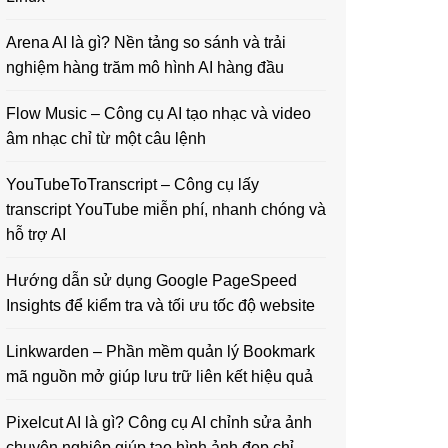
Arena AI là gì? Nền tảng so sánh và trải
nghiệm hàng trăm mô hình AI hàng đầu
Flow Music – Công cụ AI tạo nhạc và video
âm nhạc chỉ từ một câu lệnh
YouTubeToTranscript – Công cụ lấy
transcript YouTube miễn phí, nhanh chóng và
hỗ trợ AI
Hướng dẫn sử dụng Google PageSpeed
Insights để kiểm tra và tối ưu tốc độ website
Linkwarden – Phần mềm quản lý Bookmark
mã nguồn mở giúp lưu trữ liên kết hiệu quả
Pixelcut AI là gì? Công cụ AI chỉnh sửa ảnh
chuyên nghiệp giúp tạo hình ảnh đẹp chỉ