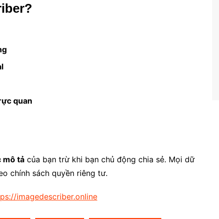
iber?
ng
l
trực quan
c mô tả
của bạn trừ khi bạn chủ động chia sẻ. Mọi dữ
eo chính sách quyền riêng tư.
tps://imagedescriber.online