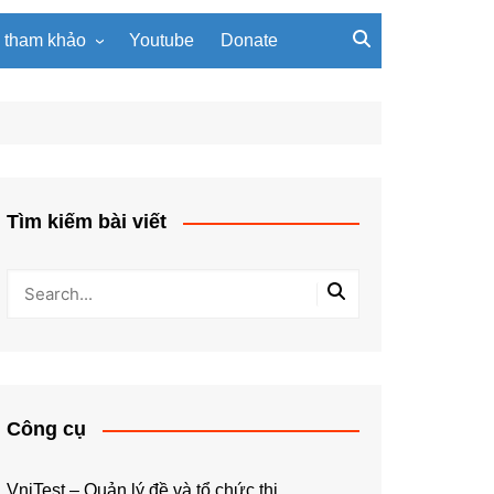
u tham khảo
Youtube
Donate
, giáo trình
Tài liệu về giải thuật
ơi PowerPoint
Tài liệu Python
ning
u LaTeX
Tìm kiếm bài viết
Công cụ
VniTest – Quản lý đề và tổ chức thi