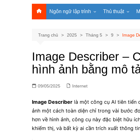
Ngôn ngữ lập trình
Thủ thuật
M
Lập trình Python
MS Office
Lập trình C
Windows
Trang chủ
2025
Tháng 5
9
Image De
Lập trình C#
Phần mềm
Image Describer – C
Lập trình C++
Internet
hình ảnh bằng mô t
Lập trình Scratch
Viết Prompt AI
Lập trình Microbit
Fonts Tiếng Việt 
09/05/2025
Lập trình Web
Internet
Image Describer
là một công cụ AI tiên tiến 
ảnh một cách toàn diện chỉ trong vài bước đơ
hơn về hình ảnh, công cụ này đặc biệt hữu ích
khiếm thị, và bất kỳ ai cần trích xuất thông ti