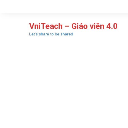
Chuyển
đến
phần
VniTeach – Giáo viên 4.0
nội
dung
Let's share to be shared