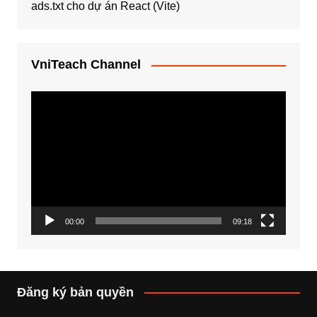
ads.txt cho dự án React (Vite)
VniTeach Channel
Trình
chơi
Video
00:00
09:18
Đăng ký bản quyền