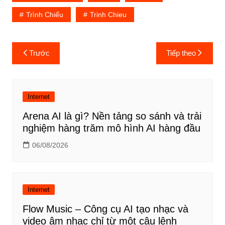
Trình Chiếu
Trinh Chieu
Điều
Trước
Tiếp theo
hướng
bài
viết
Internet
Arena AI là gì? Nền tảng so sánh và trải
nghiệm hàng trăm mô hình AI hàng đầu
06/08/2026
Internet
Flow Music – Công cụ AI tạo nhạc và
video âm nhạc chỉ từ một câu lệnh