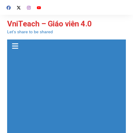
Chuyển
đến
phần
VniTeach – Giáo viên 4.0
nội
Let's share to be shared
dung