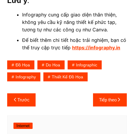
Lưu ý
:
Infography cung cấp giao diện thân thiện,
không yêu cầu kỹ năng thiết kế phức tạp,
tương tự như các công cụ như Canva.
Để biết thêm chi tiết hoặc trải nghiệm, bạn có
thể truy cập trực tiếp
https://infography.in
Đồ Họa
Do Hoa
Infographic
Infography
Thiết Kế Đồ Họa
Điều
Trước
Tiếp theo
hướng
bài
viết
Internet