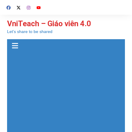
Chuyển
đến
phần
VniTeach – Giáo viên 4.0
nội
Let's share to be shared
dung